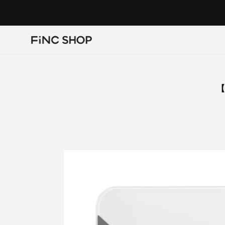
コ
ン
テ
ン
ツ
に
ス
キ
【
ッ
プ
す
る